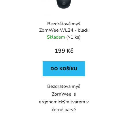
s
r
p
o
r
d
Bezdrátová myš
o
u
ZornWee WL24 - black
d
k
Skladem
(>1 ks)
u
t
k
ů
199 Kč
t
ů
DO KOŠÍKU
Bezdrátová myš
ZornWee s
ergonomickým tvarem v
černé barvě