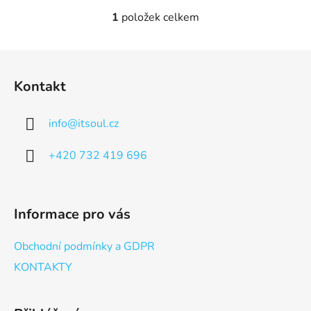
1
položek celkem
O
v
l
Z
á
á
d
Kontakt
p
a
a
c
info
@
itsoul.cz
t
í
p
í
+420 732 419 696
r
v
k
y
Informace pro vás
v
ý
Obchodní podmínky a GDPR
p
i
KONTAKTY
s
u