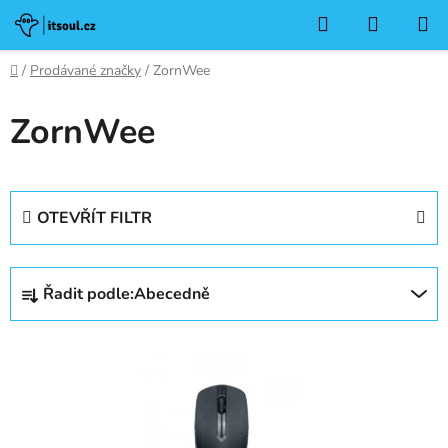
Přejít
Hledat
NÁKUP
na
KOŠÍK
obsah
Domů
/
Prodávané značky
/
ZornWee
ZornWee
OTEVŘÍT FILTR
Ř
Řadit podle:
Abecedně
a
z
V
e
ý
n
p
í
i
p