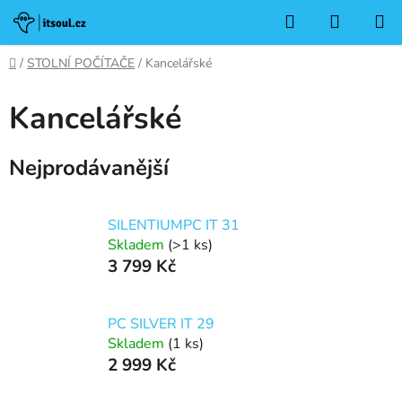
Přejít
Hledat
NÁKUP
na
KOŠÍK
obsah
Domů
/
STOLNÍ POČÍTAČE
/
Kancelářské
Kancelářské
Nejprodávanější
SILENTIUMPC IT 31
Skladem
(>1 ks)
3 799 Kč
PC SILVER IT 29
Skladem
(1 ks)
2 999 Kč