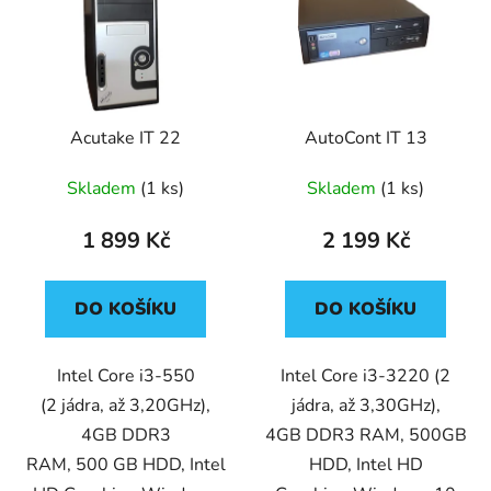
p
o
i
d
s
u
p
k
r
t
Acutake IT 22
AutoCont IT 13
o
ů
d
Skladem
(1 ks)
Skladem
(1 ks)
u
k
1 899 Kč
2 199 Kč
t
ů
DO KOŠÍKU
DO KOŠÍKU
Intel Core i3-550
Intel Core i3-3220 (2
(2 jádra, až 3,20GHz),
jádra, až 3,30GHz),
4GB DDR3
4GB DDR3 RAM, 500GB
RAM, 500 GB HDD, Intel
HDD, Intel HD