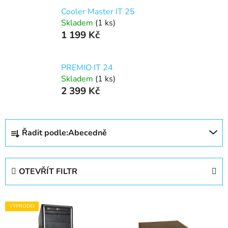
Cooler Master IT 25
Skladem
(1 ks)
1 199 Kč
PREMIO IT 24
Skladem
(1 ks)
2 399 Kč
Ř
Řadit podle:
Abecedně
a
z
e
OTEVŘÍT FILTR
n
í
V
p
VÝPRODEJ
ý
r