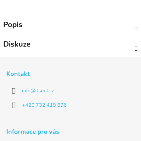
Popis
Diskuze
Z
á
Kontakt
p
a
info
@
itsoul.cz
t
í
+420 732 419 696
Informace pro vás