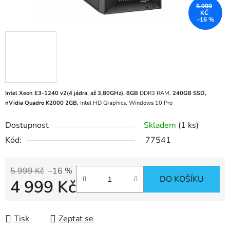
5 999
KČ
–16 %
Intel Xeon E3-1240 v2(4 jádra, až 3,8
0GHz), 8GB
DDR3 RAM,
240
GB SSD,
nVidia Quadro K2000 2GB
,
Intel HD Graphics,
Windows 10 Pro
Dostupnost
Skladem
(1 ks)
Kód:
77541
5 999 Kč
–16 %
DO KOŠÍKU
4 999 Kč
Měrná cena:
Tisk
Zeptat se