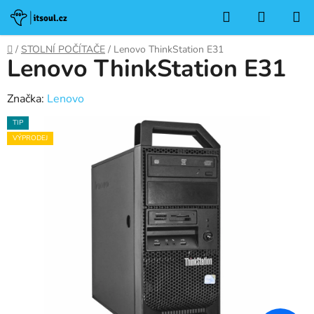
Přejít
Hledat
NÁKUP
na
KOŠÍK
obsah
Domů
/
STOLNÍ POČÍTAČE
/
Lenovo ThinkStation E31
Lenovo ThinkStation E31
Značka:
Lenovo
TIP
VÝPRODEJ