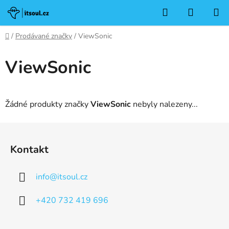
Přejít
Hledat
NÁKUP
na
KOŠÍK
obsah
Domů
/
Prodávané značky
/
ViewSonic
ViewSonic
Žádné produkty značky
ViewSonic
nebyly nalezeny...
Z
á
Kontakt
p
a
info
@
itsoul.cz
t
í
+420 732 419 696