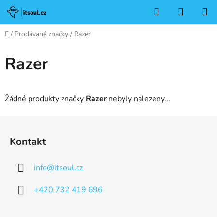
Přejít
Hledat
NÁKUP
na
KOŠÍK
obsah
Domů
/
Prodávané značky
/
Razer
Razer
Žádné produkty značky
Razer
nebyly nalezeny...
Z
á
Kontakt
p
a
info
@
itsoul.cz
t
í
+420 732 419 696