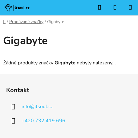
Přejít
Hledat
NÁKUP
na
KOŠÍK
obsah
Domů
/
Prodávané značky
/
Gigabyte
Gigabyte
Žádné produkty značky
Gigabyte
nebyly nalezeny...
Z
á
Kontakt
p
a
info
@
itsoul.cz
t
í
+420 732 419 696