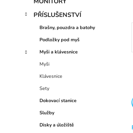
MONITORY
p
a
PŘÍSLUŠENSTVÍ
n
e
Brašny, pouzdra a batohy
l
Podložky pod myš
Myši a klávesnice
Myši
Klávesnice
Sety
Dokovací stanice
Služby
Disky a úložiště