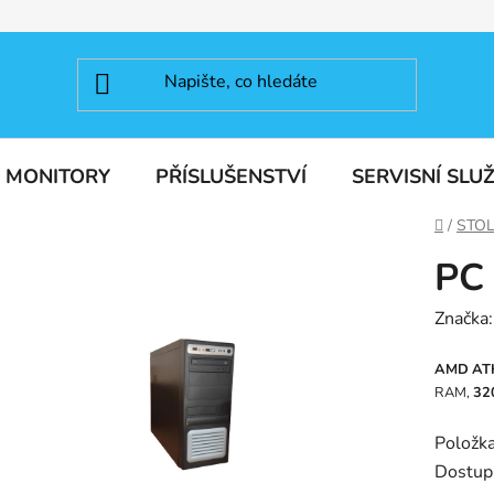
MONITORY
PŘÍSLUŠENSTVÍ
SERVISNÍ SLU
Domů
/
STOL
PC 
Značka
AMD ATH
RAM,
32
Položk
Dostup