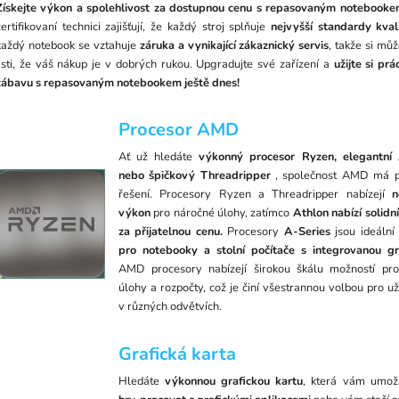
Získejte výkon a spolehlivost za dostupnou cenu s repasovaným notebooke
certifikovaní technici zajišťují, že každý stroj splňuje
nejvyšší standardy kval
každý notebook se vztahuje
záruka a vynikající zákaznický servis
, takže si můž
jisti, že váš nákup je v dobrých rukou. Upgradujte své zařízení a
užijte si prá
zábavu s repasovaným notebookem ještě dnes!
Procesor AMD
Ať už hledáte
výkonný procesor Ryzen, elegantní 
nebo špičkový Threadripper
, společnost AMD má p
řešení. Procesory Ryzen a Threadripper nabízejí
ne
výkon
pro náročné úlohy, zatímco
Athlon nabízí solidn
za přijatelnou cenu.
Procesory
A-Series
jsou ideální
pro notebooky a stolní počítače s integrovanou gr
AMD procesory nabízejí širokou škálu možností pr
úlohy a rozpočty, což je činí všestrannou volbou pro už
v různých odvětvích.
Grafická karta
Hledáte
výkonnou grafickou kartu
, která vám umo