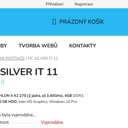
Přihlášení
Registrace
PRÁZDNÝ KOŠÍK
NÁKUPNÍ
KOŠÍK
ŽBY
TVORBA WEBŮ
KONTAKTY
NÍ POČÍTAČE
/
PC SILVER IT 11
SILVER IT 11
:
IT
LON II X2 270 (2
jádra, až 3,40
GHz), 4GB
DDR3
0
GB HDD
, Intel HD Graphics, Windows 10 Pro
a byla vyprodána…
nost
Vyprodáno