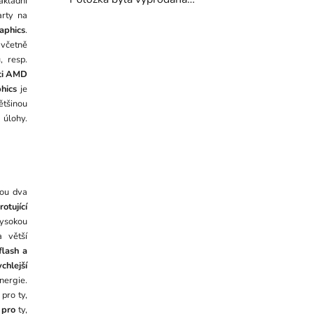
ákladní
arty na
aphics
.
 včetně
, resp.
ti AMD
hics
je
ětšinou
 úlohy.
sou dva
otující
vysokou
 větší
flash a
ychlejší
nergie.
pro ty,
í
pro
ty,