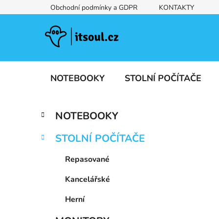
Přejít
Obchodní podmínky a GDPR
KONTAKTY
na
obsah
NOTEBOOKY
STOLNÍ POČÍTAČE
P
K
Přeskočit
NOTEBOOKY
a
kategorie
o
t
s
STOLNÍ POČÍTAČE
e
t
g
r
Repasované
o
a
r
Kancelářské
i
n
e
n
Herní
í