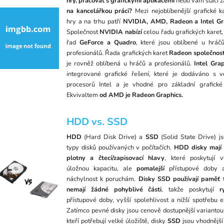
hry, pracovat s grafickými aplikacemi
nebo vám stačí z
na kancelářkou práci?
Mezi nejoblíbenější grafické k
hry a na trhu patří
NVIDIA, AMD, Radeon a Intel Gr
Společnost
NVIDIA nabízí
celou řadu grafických karet,
řad
GeForce a Quadro
, které jsou oblíbené u hráčů
profesionálů. Řada grafických karet
Radeon společnos
je rovněž oblíbená u hráčů a profesionálů.
Intel Grap
integrované grafické řešení, které je dodáváno s v
procesorů Intel a je vhodné pro základní grafické
Ekvivaltem
od AMD je Radeon Graphics.
HDD vs. SSD
HDD
(Hard Disk Drive) a
SSD
(Solid State Drive) j
typy disků používaných v počítačích.
HDD disky mají r
plotny a čtecí/zapisovací hlavy
, které poskytují 
úložnou kapacitu, ale
pomalejší
přístupové doby a
náchylnost k poruchám.
Disky SSD používají paměť 
nemají žádné pohyblivé části
, takže poskytují
r
přístupové doby, vyšší spolehlivost a nižší spotřebu e
Zatímco pevné disky jsou cenově dostupnější variantou 
kteří potřebují velké úložiště, disky
SSD
jsou vhodnějš