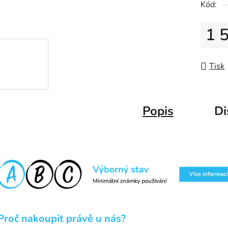
Kód:
1 
Měrná
Tisk
Popis
Di
Proč nakoupit právě u nás?