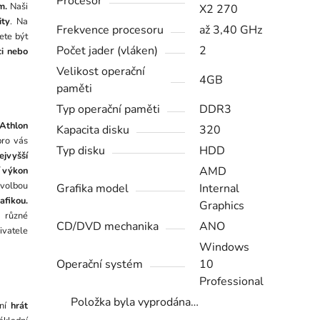
Procesor
m.
Naši
X2 270
ity
. Na
Frekvence procesoru
až 3,40 GHz
ete být
Počet jader (vláken)
2
ci nebo
Velikost operační
4GB
paměti
Typ operační paměti
DDR3
Athlon
Kapacita disku
320
ro vás
Typ disku
HDD
jvyšší
AMD
í výkon
 volbou
Grafika model
Internal
afikou.
Graphics
o různé
CD/DVD mechanika
ANO
ivatele
Windows
Operační systém
10
Professional
Položka byla vyprodána…
žní
hrát