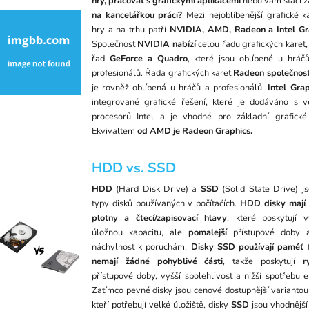
hry, pracovat s grafickými aplikacemi
nebo vám stačí z
na kancelářkou práci?
Mezi nejoblíbenější grafické k
hry a na trhu patří
NVIDIA, AMD, Radeon a Intel Gr
Společnost
NVIDIA nabízí
celou řadu grafických karet,
řad
GeForce a Quadro
, které jsou oblíbené u hráčů
profesionálů. Řada grafických karet
Radeon společnos
je rovněž oblíbená u hráčů a profesionálů.
Intel Grap
integrované grafické řešení, které je dodáváno s v
procesorů Intel a je vhodné pro základní grafické
Ekvivaltem
od AMD je Radeon Graphics.
HDD vs. SSD
HDD
(Hard Disk Drive) a
SSD
(Solid State Drive) j
typy disků používaných v počítačích.
HDD disky mají r
plotny a čtecí/zapisovací hlavy
, které poskytují 
úložnou kapacitu, ale
pomalejší
přístupové doby a
náchylnost k poruchám.
Disky SSD používají paměť 
nemají žádné pohyblivé části
, takže poskytují
r
přístupové doby, vyšší spolehlivost a nižší spotřebu e
Zatímco pevné disky jsou cenově dostupnější variantou 
kteří potřebují velké úložiště, disky
SSD
jsou vhodnějš