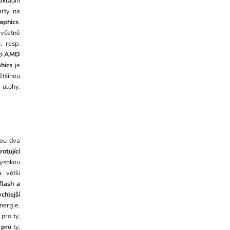
ákladní
arty na
aphics
.
 včetně
, resp.
ti AMD
hics
je
ětšinou
 úlohy.
sou dva
otující
vysokou
 větší
flash a
ychlejší
nergie.
pro ty,
í
pro
ty,