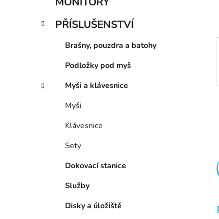
MONITORY
p
a
PŘÍSLUŠENSTVÍ
n
e
Brašny, pouzdra a batohy
l
Podložky pod myš
Myši a klávesnice
Myši
Klávesnice
Sety
Dokovací stanice
Služby
Disky a úložiště