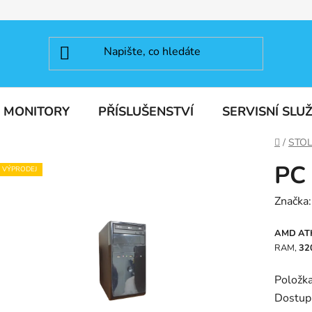
MONITORY
PŘÍSLUŠENSTVÍ
SERVISNÍ SLU
Domů
/
STOL
PC
VÝPRODEJ
Značka
AMD ATH
RAM,
32
Položk
Dostup