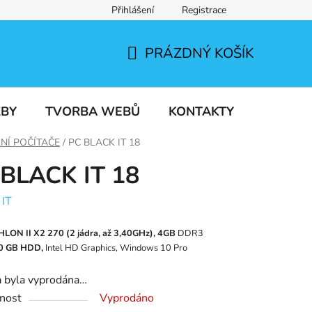
Přihlášení
Registrace
PRÁZDNÝ KOŠÍK
NÁKUPNÍ
KOŠÍK
ŽBY
TVORBA WEBŮ
KONTAKTY
NÍ POČÍTAČE
/
PC BLACK IT 18
 BLACK IT 18
:
IT
LON II X2 270 (2
jádra, až 3,40
GHz), 4GB
DDR3
0
GB HDD,
Intel HD Graphics, Windows 10 Pro
a byla vyprodána…
nost
Vyprodáno