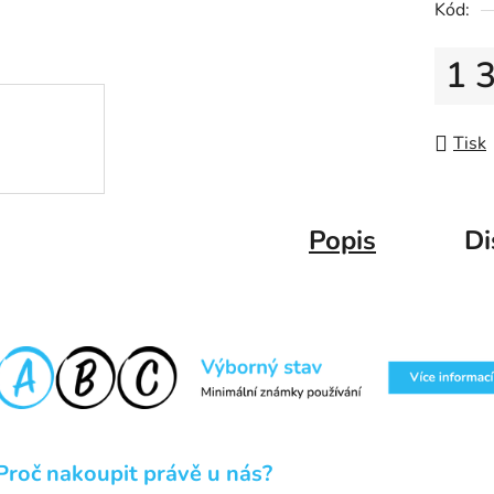
Kód:
1 
Měrná
Tisk
Popis
Di
Proč nakoupit právě u nás?