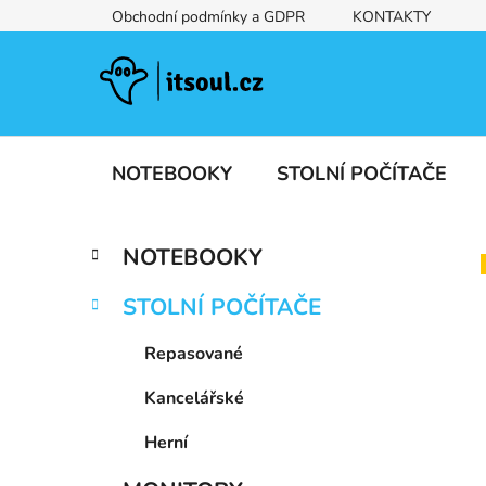
Přejít
Obchodní podmínky a GDPR
KONTAKTY
na
obsah
NOTEBOOKY
STOLNÍ POČÍTAČE
P
K
Přeskočit
NOTEBOOKY
a
kategorie
o
t
s
STOLNÍ POČÍTAČE
e
t
g
r
Repasované
o
a
r
Kancelářské
i
n
e
n
Herní
í