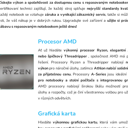
Získejte výkon a spolehlivost za dostupnou cenu s repasovaným notebooke
certifikovaní technici zajišťují, že každý stroj splňuje
nejvyšší standardy kval
každý notebook se vztahuje
záruka a vynikající zákaznický servis
, takže si můž
jisti, že váš nákup je v dobrých rukou. Upgradujte své zařízení a
užijte si prá
zábavu s repasovaným notebookem ještě dnes!
Procesor AMD
Ať už hledáte
výkonný procesor Ryzen, elegantní 
nebo špičkový Threadripper
, společnost AMD má p
řešení. Procesory Ryzen a Threadripper nabízejí
ne
výkon
pro náročné úlohy, zatímco
Athlon nabízí solidn
za přijatelnou cenu.
Procesory
A-Series
jsou ideální
pro notebooky a stolní počítače s integrovanou gr
AMD procesory nabízejí širokou škálu možností pr
úlohy a rozpočty, což je činí všestrannou volbou pro už
v různých odvětvích.
Grafická karta
Hledáte
výkonnou grafickou kartu
, která vám umo