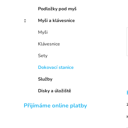
í
p
Podložky pod myš
a
Myši a klávesnice
n
e
Myši
l
Klávesnice
Sety
Dokovací stanice
Služby
Disky a úložiště
Přijímáme online platby