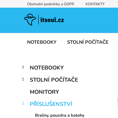
Přejít
Obchodní podmínky a GDPR
KONTAKTY
na
obsah
NOTEBOOKY
STOLNÍ POČÍTAČE
P
K
Přeskočit
NOTEBOOKY
a
kategorie
o
t
s
STOLNÍ POČÍTAČE
e
t
g
r
MONITORY
o
a
r
PŘÍSLUŠENSTVÍ
i
n
e
n
Brašny, pouzdra a batohy