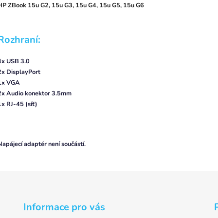
HP ZBook 15u G2, 15u G3, 15u G4, 15u G5, 15u G6
Rozhraní:
4x USB 3.0
2x DisplayPort
1x VGA
2x Audio konektor 3.5mm
1x RJ-45 (síť)
Napájecí adaptér není součástí.
Informace pro vás