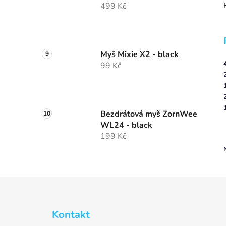
499 Kč
Myš Mixie X2 - black
99 Kč
Bezdrátová myš ZornWee
WL24 - black
199 Kč
Z
á
Kontakt
p