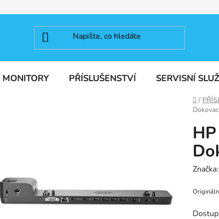
MONITORY
PŘÍSLUŠENSTVÍ
SERVISNÍ SLU
Domů
/
PŘÍS
Dokovací
HP 
Dok
Značka
Origináln
Dostup