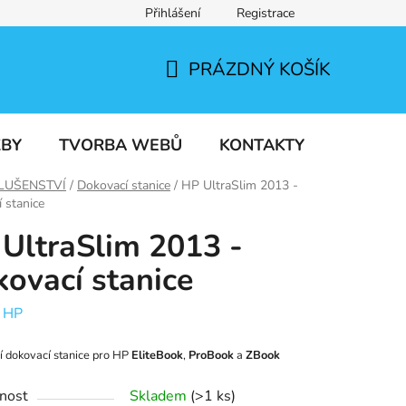
Přihlášení
Registrace
PRÁZDNÝ KOŠÍK
NÁKUPNÍ
KOŠÍK
ŽBY
TVORBA WEBŮ
KONTAKTY
LUŠENSTVÍ
/
Dokovací stanice
/
HP UltraSlim 2013 -
 stanice
UltraSlim 2013 -
ovací stanice
:
HP
í dokovací stanice pro HP
EliteBook
,
ProBook
a
ZBook
nost
Skladem
(>1 ks)