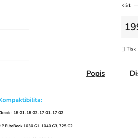
Kód:
19
Měrná
Tisk
Popis
Di
Kompaktibilita:
Zbook - 15 G1, 15 G2, 17 G1, 17 G2
HP
EliteBook
1030
G1,
1040
G3,
725
G2