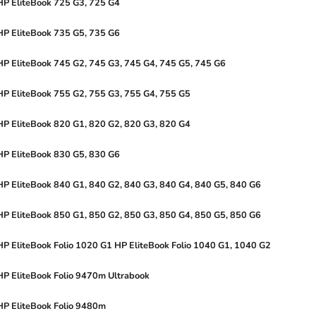
HP
EliteBook
725
G3,
725
G4
HP
EliteBook
735
G5,
735
G6
HP
EliteBook
745
G2,
745
G3,
745
G4,
745
G5,
745
G6
HP
EliteBook
755
G2,
755
G3,
755
G4,
755
G5
HP
EliteBook
820
G1,
820
G2,
820
G3,
820
G4
HP
EliteBook
830
G5,
830
G6
HP
EliteBook
840
G1,
840
G2,
840
G3,
840
G4,
840
G5,
840
G6
HP
EliteBook
850
G1,
850
G2,
850
G3,
850
G4,
850
G5,
850
G6
HP
EliteBook
Folio
1020
G1
HP
EliteBook
Folio
1040
G1,
1040
G2
HP
EliteBook
Folio
9470m
Ultrabook
HP
EliteBook
Folio
9480m