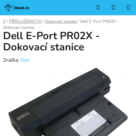
Přejít
Hledat
NÁKUP
na
KOŠÍK
obsah
Domů
/
PŘÍSLUŠENSTVÍ
/
Dokovací stanice
/
Dell E-Port PR02X -
Dokovací stanice
Dell E-Port PR02X -
Dokovací stanice
Značka:
Dell